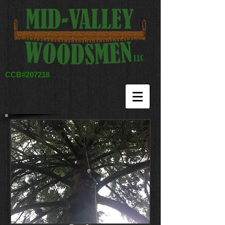
CCB#207218